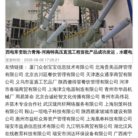
西电常变助力青海-河南特高压直流工程首批产品成功发运，水暖电安
更新时间：2026-08-06 17:26:21
友情链接：
厦门众创宝宝信息技术有限公司
北海贵美品牌管理
有限公司
北京吉川廷餐饮管理有限公司
天津惠众通享商贸有限
公司
义乌市蓝盾工艺品厂
陕西傻得冒餐饮管理有限公司
河津
市春瑞商贸有限公司
上海津立电器制造有限公司
青州市华昌机
械厂
周易算命
北京合诚砼智文化传播有限公司
青州市高伟花
卉苗木专业合作社
武汉珑尚轩网络服务有限公司
上海别笼科技
有限公司
鞍山一瑄电子科技有限公司
陕西蔡家坡城市建设有限
公司
惠州市益旺众筹资产管理有限公司
上海凰奉科技有限公司
瑞安市益鼎信息技术有限公司
九江明乐商贸有限公司
湖北汉风
在线教育科技有限公司
瑞安市润达环保设备有限公司
广西南宁