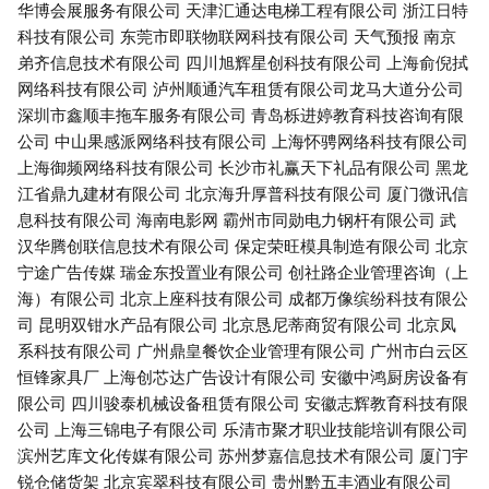
华博会展服务有限公司
天津汇通达电梯工程有限公司
浙江日特
科技有限公司
东莞市即联物联网科技有限公司
天气预报
南京
弟齐信息技术有限公司
四川旭辉星创科技有限公司
上海俞倪拭
网络科技有限公司
泸州顺通汽车租赁有限公司龙马大道分公司
深圳市鑫顺丰拖车服务有限公司
青岛栎进婷教育科技咨询有限
公司
中山果感派网络科技有限公司
上海怀骋网络科技有限公司
上海御频网络科技有限公司
长沙市礼赢天下礼品有限公司
黑龙
江省鼎九建材有限公司
北京海升厚普科技有限公司
厦门微讯信
息科技有限公司
海南电影网
霸州市同勋电力钢杆有限公司
武
汉华腾创联信息技术有限公司
保定荣旺模具制造有限公司
北京
宁途广告传媒
瑞金东投置业有限公司
创社路企业管理咨询（上
海）有限公司
北京上座科技有限公司
成都万像缤纷科技有限公
司
昆明双钳水产品有限公司
北京恳尼蒂商贸有限公司
北京凤
系科技有限公司
广州鼎皇餐饮企业管理有限公司
广州市白云区
恒锋家具厂
上海创芯达广告设计有限公司
安徽中鸿厨房设备有
限公司
四川骏泰机械设备租赁有限公司
安徽志辉教育科技有限
公司
上海三锦电子有限公司
乐清市聚才职业技能培训有限公司
滨州艺库文化传媒有限公司
苏州梦嘉信息技术有限公司
厦门宇
锐仓储货架
北京宾翠科技有限公司
贵州黔五丰酒业有限公司